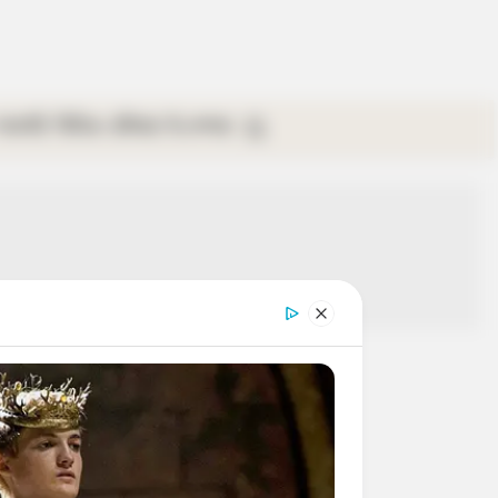
গ্যালারি
ভিডিও
রবিবার
ই-পেপার