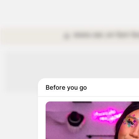
কলকাতা
রাজ্য
দেশ
বিদেশ
বি