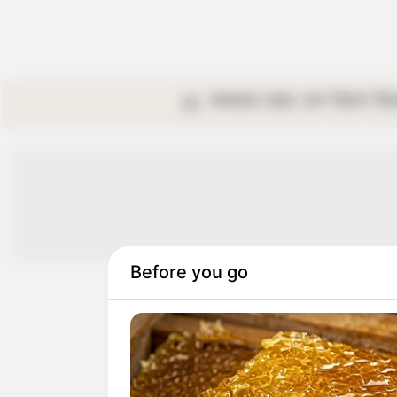
কলকাতা
রাজ্য
দেশ
বিদেশ
বি