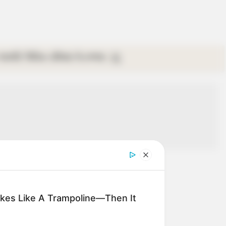
গ্যালারি
ভিডিও
রবিবার
ই-পেপার