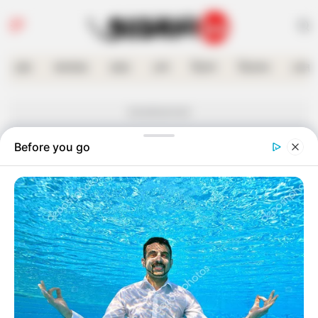
হোম
কলকাতা
রাজ্য
দেশ
বিদেশ
বিনোদন
খেলা
Advertisement