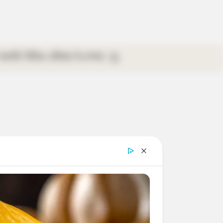
গ্যালারি
ভিডিও
রবিবার
ই-পেপার