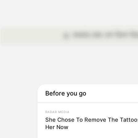
কলকাতা
রাজ্য
দেশ
বিদেশ
বি