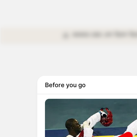
কলকাতা
রাজ্য
দেশ
বিদেশ
বি