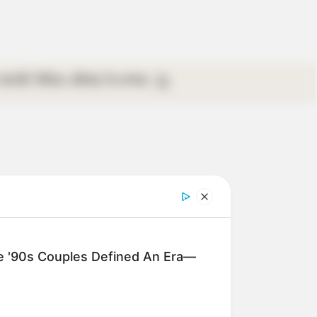
গ্যালারি
ভিডিও
রবিবার
ই-পেপার