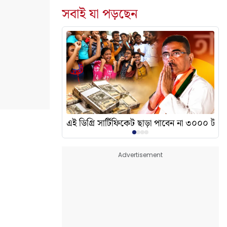
সবাই যা পড়ছেন
দেখালেন? এর অর্থ কী?
এই ডিগ্রি সার্টিফিকেট ছাড়া পাবেন না ৩০০০ টাকা
Advertisement