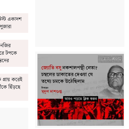
েস্ট একাদশ
পুজারা
 নজির
 করে টপকে
তিদের
 প্রায় করেই
িঁকে ছিঁড়ছে