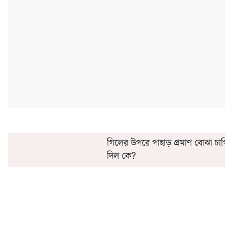
'এই' মাসেই সরকারি কর্মীদের অগ্রিম বেতন ও ২০% ডিএ
কীভাবে 'এ
গিলের উপরে পাহাড় প্রমাণ বোঝা চা
দিল কে?