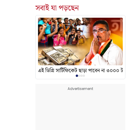
সবাই যা পড়ছেন
দেখালেন? এর অর্থ কী?
এই ডিগ্রি সার্টিফিকেট ছাড়া পাবেন না ৩০০০ টাকা
Advertisement