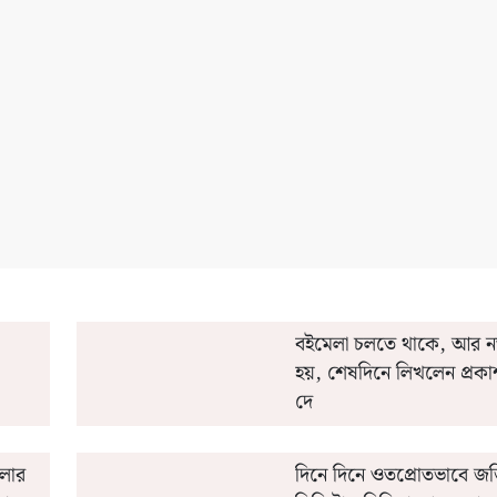
ডিট' করবেন অন্নপূর্ণার ফর্ম?
মিশর কোচ কেন 'এক্স' চিহ্ন 
বইমেলা চলতে থাকে, আর নতু
হয়, শেষদিনে লিখলেন প্রকা
দে
লার
দিনে দিনে ওতপ্রোতভাবে জড়ি