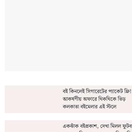
'এই' মাসেই সরকারি কর্মীদের অগ্রিম বেতন ও ২০% ডিএ
কীভাবে 'এ
বই কিনলেই সিগারেটের প্যাকেট ফ্রি!
আকর্ষণীয় অফারে থিকথিকে ভিড়
কলকাতা বইমেলার এই স্টলে
একঝাঁক বইপ্রকাশ, দেখা মিলল ফুটব