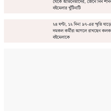
থেকে অভিনেতাদের, জেনে নিন শনি
বইমেলার খুঁটিনাটি
২৪ ঘণ্টা, ১২ দিন! ৯৭-এর স্মৃতি ঘাড়ে
দমকল কর্মীরা আগলে রাখছেন কলক
বইমেলাকে