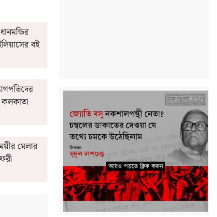
ানমন্ডির
 ইলিয়াসের বই
্যোগপতিদের
ল কলকাতা
াময়ীর মেলার
ফেরী