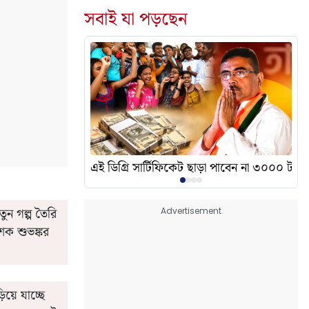
সবাই যা পড়ছেন
দেখালেন? এর অর্থ কী?
এই ডিগ্রি সার্টিফিকেট ছাড়া পাবেন না ৩০০০ টাকা
ন গল্প তৈরি
Advertisement
শক শুভঙ্কর
য়ে যাচ্ছে