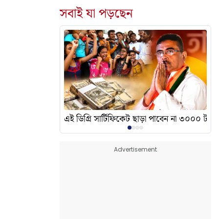
সবাই যা পড়ছেন
দেখালেন? এর অর্থ কী?
এই ডিগ্রি সার্টিফিকেট ছাড়া পাবেন না ৩০০০ টাকা
Advertisement