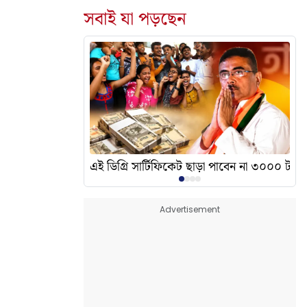
সবাই যা পড়ছেন
দেখালেন? এর অর্থ কী?
এই ডিগ্রি সার্টিফিকেট ছাড়া পাবেন না ৩০০০ টাকা
Advertisement