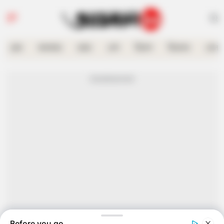
হোম
কলকাতা
রাজ্য
দেশ
বিদেশ
বিনোদন
খেলা
Advertisement