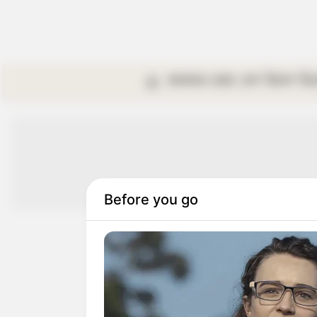
কলকাতা
রাজ্য
দেশ
বিদেশ
বি