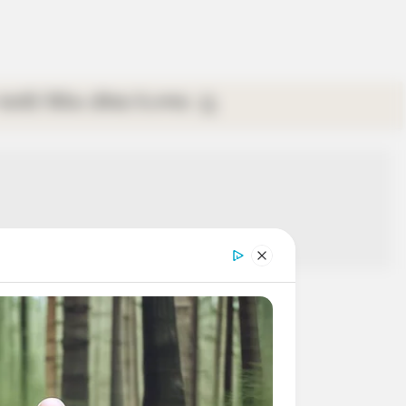
গ্যালারি
ভিডিও
রবিবার
ই-পেপার