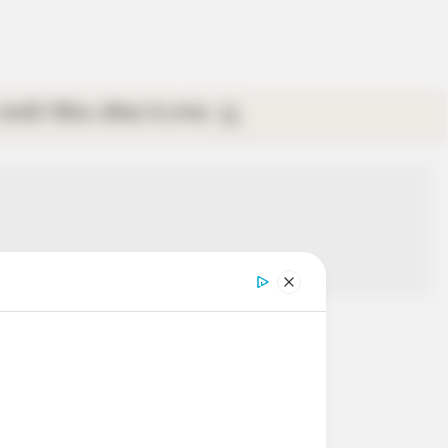
গ্যালারি
ভিডিও
রবিবার
ই-পেপার