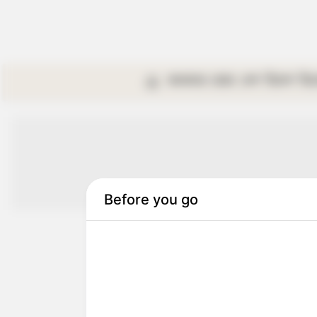
কলকাতা
রাজ্য
দেশ
বিদেশ
বি