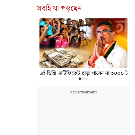
সবাই যা পড়ছেন
দেখালেন? এর অর্থ কী?
এই ডিগ্রি সার্টিফিকেট ছাড়া পাবেন না ৩০০০ টাকা
Advertisement