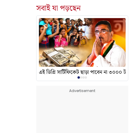
সবাই যা পড়ছেন
দেখালেন? এর অর্থ কী?
এই ডিগ্রি সার্টিফিকেট ছাড়া পাবেন না ৩০০০ টাকা
Advertisement