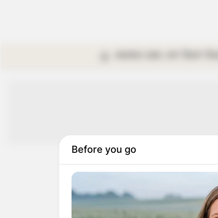
কলকাতা
রাজ্য
দেশ
বিদেশ
বি