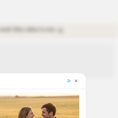
গ্যালারি
ভিডিও
রবিবার
ই-পেপার