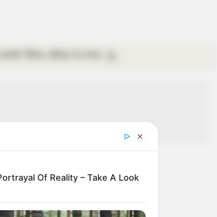
গ্যালারি
ভিডিও
রবিবার
ই-পেপার