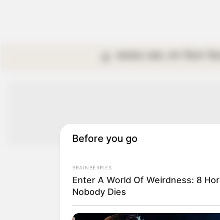
কলকাতা
রাজ্য
দেশ
বিদেশ
বি