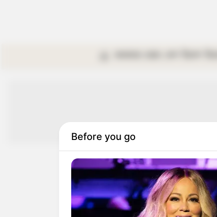
কলকাতা
রাজ্য
দেশ
বিদেশ
বি