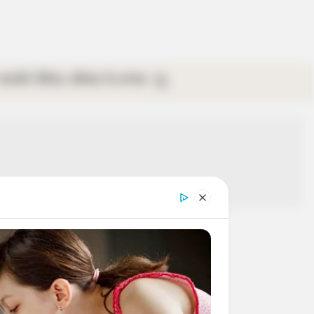
গ্যালারি
ভিডিও
রবিবার
ই-পেপার