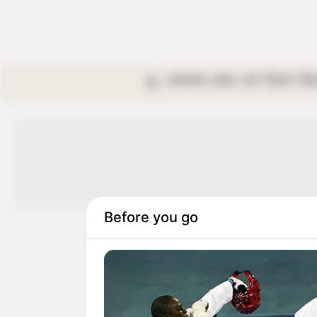
কলকাতা
রাজ্য
দেশ
বিদেশ
বি