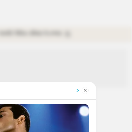
গ্যালারি
ভিডিও
রবিবার
ই-পেপার