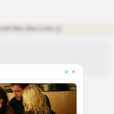
গ্যালারি
ভিডিও
রবিবার
ই-পেপার