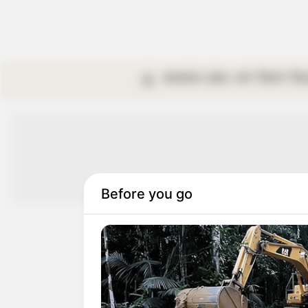
কলকাতা
রাজ্য
দেশ
বিদেশ
বি