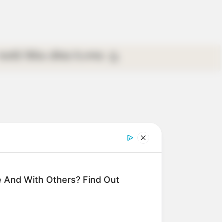
গ্যালারি
ভিডিও
রবিবার
ই-পেপার