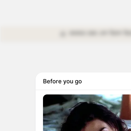
কলকাতা
রাজ্য
দেশ
বিদেশ
বি