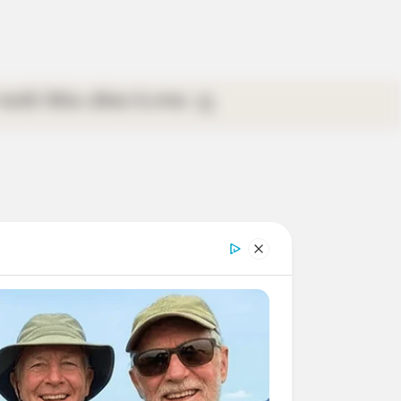
গ্যালারি
ভিডিও
রবিবার
ই-পেপার