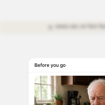
কলকাতা
রাজ্য
দেশ
বিদেশ
বি