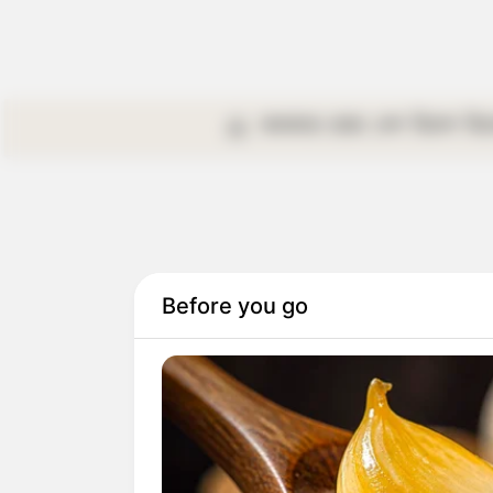
কলকাতা
রাজ্য
দেশ
বিদেশ
বি