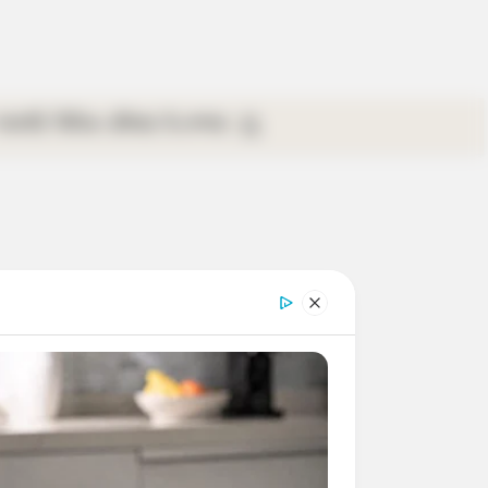
গ্যালারি
ভিডিও
রবিবার
ই-পেপার