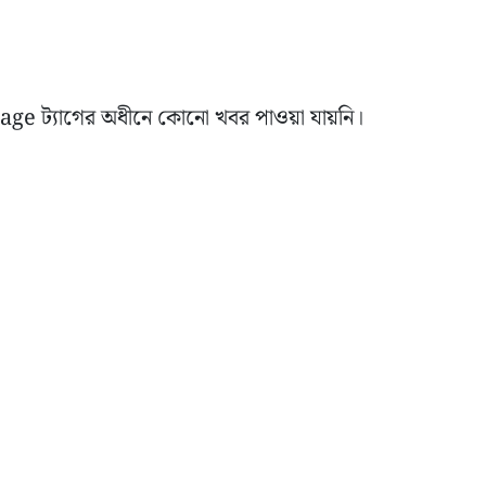
tage
ট্যাগের অধীনে কোনো খবর পাওয়া যায়নি।