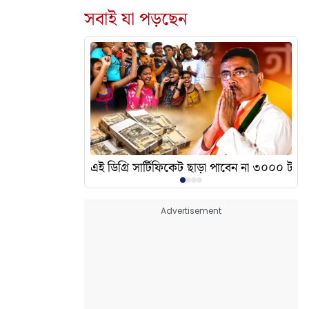
সবাই যা পড়ছেন
দেখালেন? এর অর্থ কী?
এই ডিগ্রি সার্টিফিকেট ছাড়া পাবেন না ৩০০০ টাকা
Advertisement