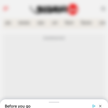
হোম
কলকাতা
রাজ্য
দেশ
বিদেশ
বিনোদন
খেলা
Advertisement