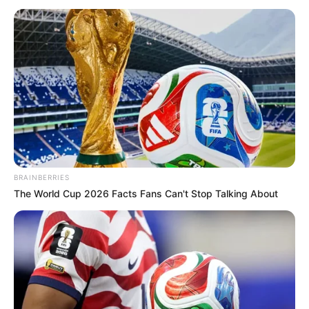
এই ডিগ্রি সার্টিফিকেট ছাড়া পাবেন না ৩০০০ টাকা
Advertisement