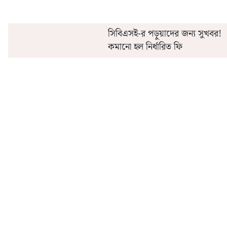
সিবিএসই-র পড়ুয়াদের জন্য সুখবর!
কমানো হল নির্ধারিত ফি