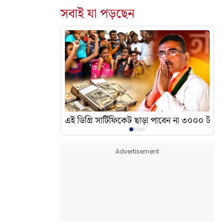
সবাই যা পড়ছেন
দেখালেন? এর অর্থ কী?
এই ডিগ্রি সার্টিফিকেট ছাড়া পাবেন না ৩০০০ টাকা
Advertisement