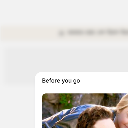
কলকাতা
রাজ্য
দেশ
বিদেশ
বি