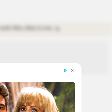
গ্যালারি
ভিডিও
রবিবার
ই-পেপার