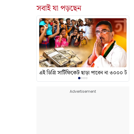
সবাই যা পড়ছেন
দেখালেন? এর অর্থ কী?
এই ডিগ্রি সার্টিফিকেট ছাড়া পাবেন না ৩০০০ টাকা
Advertisement