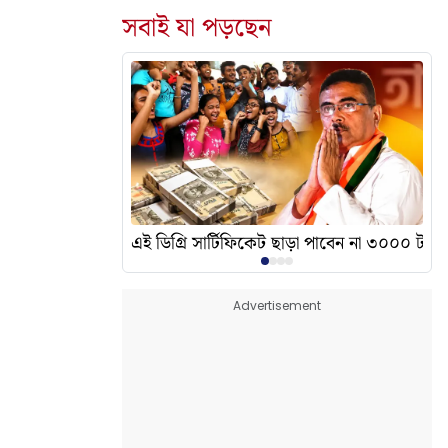
সবাই যা পড়ছেন
দেখালেন? এর অর্থ কী?
এই ডিগ্রি সার্টিফিকেট ছাড়া পাবেন না ৩০০০ টাকা
Advertisement