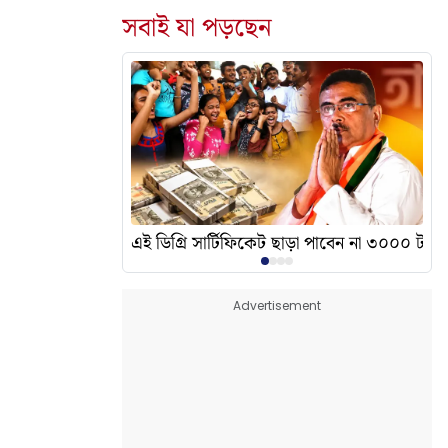
সবাই যা পড়ছেন
দেখালেন? এর অর্থ কী?
এই ডিগ্রি সার্টিফিকেট ছাড়া পাবেন না ৩০০০ টাকা
Advertisement