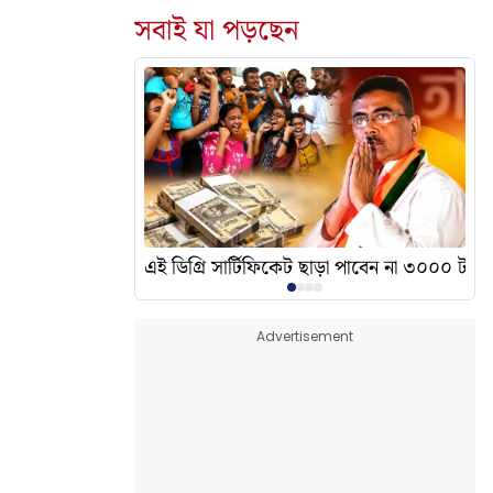
সবাই যা পড়ছেন
দেখালেন? এর অর্থ কী?
এই ডিগ্রি সার্টিফিকেট ছাড়া পাবেন না ৩০০০ টাকা
Advertisement