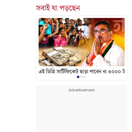
সবাই যা পড়ছেন
দেখালেন? এর অর্থ কী?
এই ডিগ্রি সার্টিফিকেট ছাড়া পাবেন না ৩০০০ টাকা
Advertisement