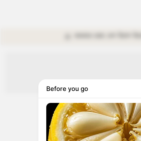
কলকাতা
রাজ্য
দেশ
বিদেশ
বি