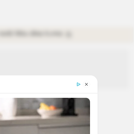
গ্যালারি
ভিডিও
রবিবার
ই-পেপার