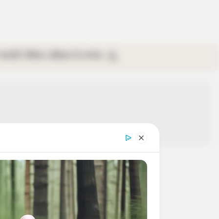
গ্যালারি
ভিডিও
রবিবার
ই-পেপার