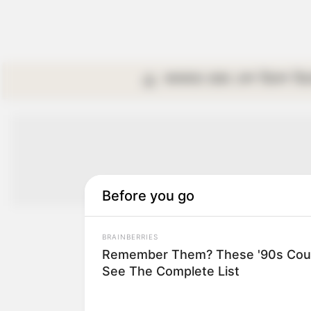
কলকাতা
রাজ্য
দেশ
বিদেশ
বি