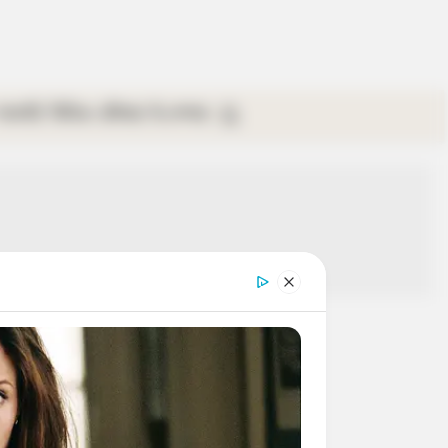
গ্যালারি
ভিডিও
রবিবার
ই-পেপার