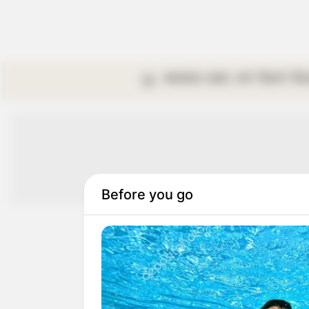
কলকাতা
রাজ্য
দেশ
বিদেশ
বি