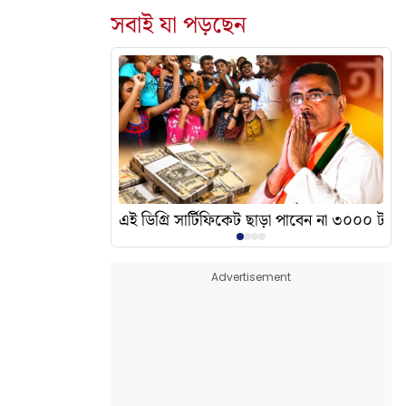
সবাই যা পড়ছেন
দেখালেন? এর অর্থ কী?
এই ডিগ্রি সার্টিফিকেট ছাড়া পাবেন না ৩০০০ টাকা
Advertisement