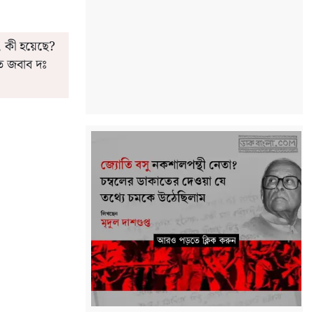
ল, কী হয়েছে?
ুত জবাব দঃ