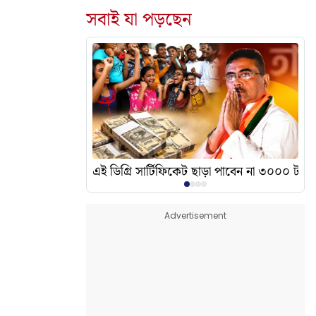
সবাই যা পড়ছেন
দেখালেন? এর অর্থ কী?
এই ডিগ্রি সার্টিফিকেট ছাড়া পাবেন না ৩০০০ টাকা
Advertisement