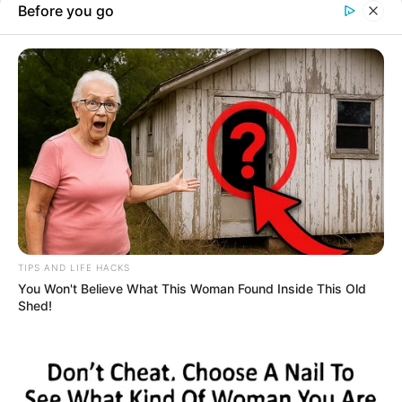
Topic
Home
Charlie Kirk
Charlie Kirk
উটাহ বিশ্ববিদ্যালয়ে চার্লি কার্ক গুলিবিদ্ধ হয়ে
নিহত, সন্দেহভাজনকে গ্রেপ্তারের দাবি
ট্রাম্পের
আমেরিকায় দক্ষিণপন্থী নেতা চার্লি কার্ককে
খুন!
Advertisement