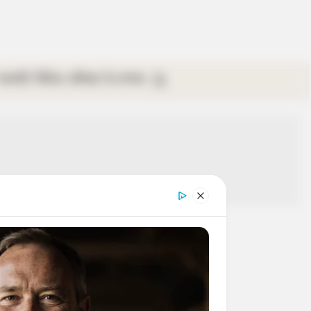
গ্যালারি
ভিডিও
রবিবার
ই-পেপার