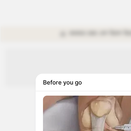
কলকাতা
রাজ্য
দেশ
বিদেশ
বি