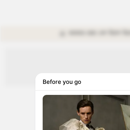
কলকাতা
রাজ্য
দেশ
বিদেশ
বি