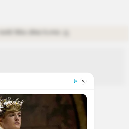
গ্যালারি
ভিডিও
রবিবার
ই-পেপার