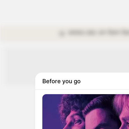
কলকাতা
রাজ্য
দেশ
বিদেশ
বি