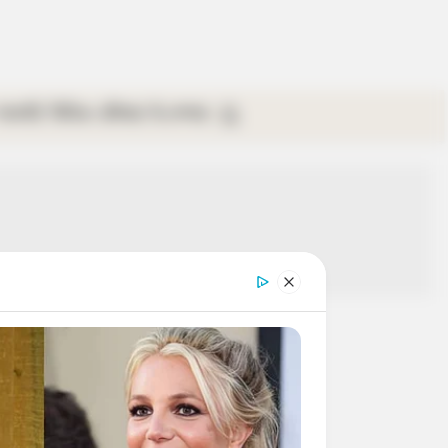
গ্যালারি
ভিডিও
রবিবার
ই-পেপার