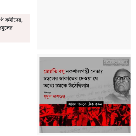
পি কর্মীদের,
ৃণমূলের