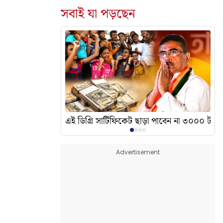
সবাই যা পড়ছেন
দেখালেন? এর অর্থ কী?
এই ডিগ্রি সার্টিফিকেট ছাড়া পাবেন না ৩০০০ টাকা
Advertisement