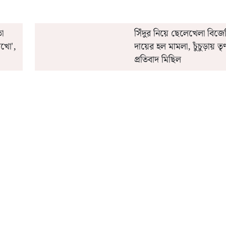
া
সিঁদুর নিয়ে ছেলেখেলা বিজে
াখো',
দায়ের হল মামলা, চুঁচুড়ায় ত
প্রতিবাদ মিছিল