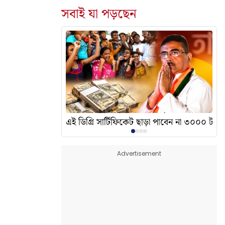
সবাই যা পড়ছেন
দেখালেন? এর অর্থ কী?
এই ডিগ্রি সার্টিফিকেট ছাড়া পাবেন না ৩০০০ টাকা
Advertisement