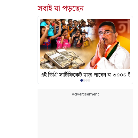
সবাই যা পড়ছেন
দেখালেন? এর অর্থ কী?
এই ডিগ্রি সার্টিফিকেট ছাড়া পাবেন না ৩০০০ টাকা
Advertisement