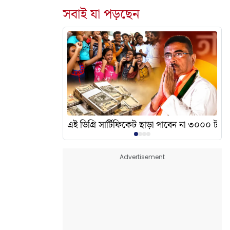
সবাই যা পড়ছেন
দেখালেন? এর অর্থ কী?
এই ডিগ্রি সার্টিফিকেট ছাড়া পাবেন না ৩০০০ টাকা
Advertisement