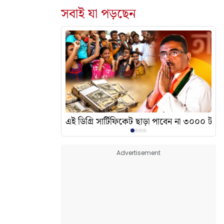
সবাই যা পড়ছেন
দেখালেন? এর অর্থ কী?
এই ডিগ্রি সার্টিফিকেট ছাড়া পাবেন না ৩০০০ টাকা
Advertisement