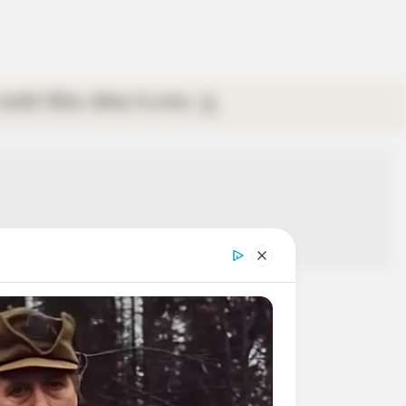
গ্যালারি
ভিডিও
রবিবার
ই-পেপার