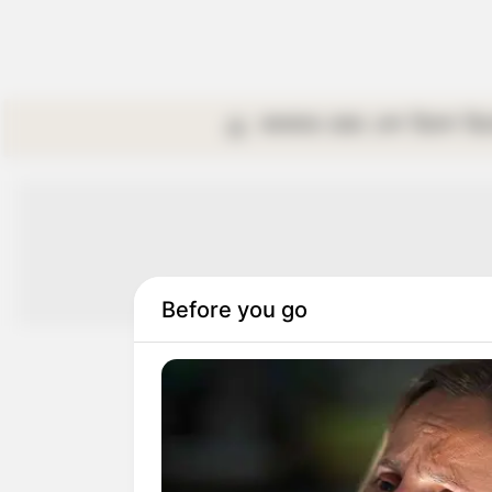
কলকাতা
রাজ্য
দেশ
বিদেশ
বি